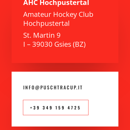
AHC Hochpustertal
Amateur Hockey Club
Hochpustertal
St. Martin 9
I – 39030 Gsies (BZ)
INFO@PUSCHTRACUP.IT
+39 349 159 4725