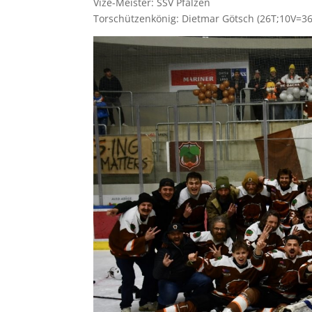
Vize-Meister: SSV Pfalzen
Torschützenkönig: Dietmar Götsch (26T;10V=36